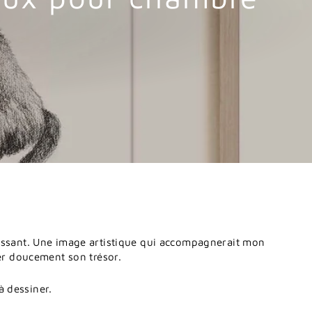
issant.
Une
image
artistique
qui
accompagnerait
mon
er
doucement
son
trésor.
à
dessiner.