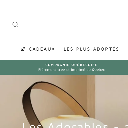
Passer
au
contenu
RECHERCHER
🎁 CADEAUX
LES PLUS ADOPTÉS
COMPAGNIE QUÉBÉCOISE
Fièrement créé et imprimé au Québec
Les Adorables -