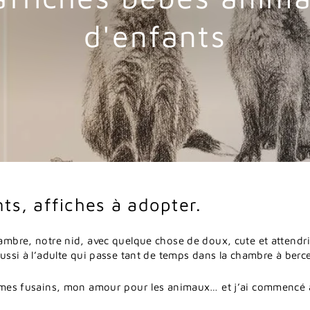
d'enfants
ts, affiches à adopter.
ambre,
notre
nid,
avec
quelque
chose
de
doux,
cute
et
attendr
ussi
à
l’adulte
qui
passe
tant
de
temps
dans
la
chambre
à
berc
 mes
fusains,
mon
amour
pour
les
animaux…
et
j’ai
commencé