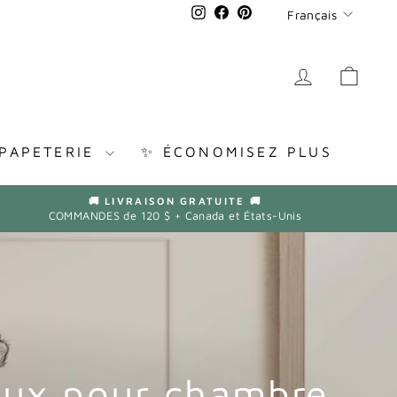
Langue
Instagram
Facebook
Pinterest
Français
SE CONN
PAN
PAPETERIE
✨ ÉCONOMISEZ PLUS
🚚 LIVRAISON GRATUITE 🚚
COMMANDES de 120 $ + Canada et États-Unis
aux pour chambre