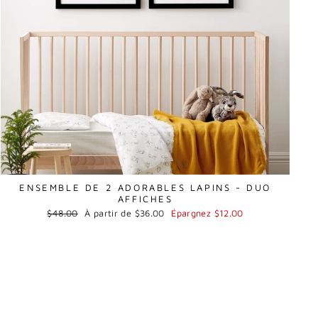
ENSEMBLE DE 2 ADORABLES LAPINS - DUO
AFFICHES
Prix
Prix
$48.00
À partir de $36.00
Épargnez $12.00
régulier
réduit