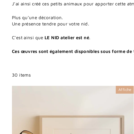
J’ai
ainsi
créé
ces
petits
animaux
pour
apporter
cette
at
Plus
qu’une
décoration.
Une
présence
tendre
pour
votre
nid.
C’est
ainsi
que
LE
NID
atelier
est
né
.
Ces œuvres sont également disponibles sous forme de
30 items
Affiche