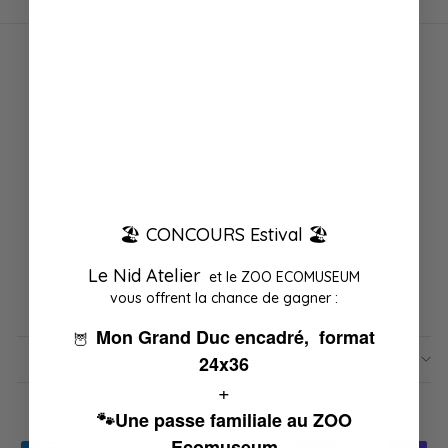
À propos
FAQ
Disponible dans + de 125 points de vente
Devenir détaillant - DIRECT
Devenir détaillant - FAIRE Wholesale
Blog
Contact
🏖️ CONCOURS Estival 🏖️
Termes & Conditions
Le Nid Atelier
et le ZOO ECOMUSEUM
Politique de Remboursement
vous offrent la chance de gagner :
Politique de Confidentialité
Mon Grand Duc encadré, format
🦉
24x36
💌 INSCRIVEZ-VOUS À L'INFOLETTRE
+
Langue
Français
🐾Une passe familiale au ZOO
Ecomuseum